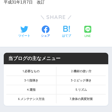
平成31年1月7日 改訂
SHARE
LINE
ツイート
シェア
はてブ
当ブログの主なメニュー
1.必要なもの
2.機材の使い方
3-1.指弾き
3-2.ピック弾き
4.運指
5.リズム
6.メンテナンス方法
7.身体の異変対策