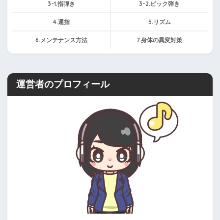
3-1.指弾き
3-2.ピック弾き
4.運指
5.リズム
6.メンテナンス方法
7.身体の異変対策
運営者のプロフィール