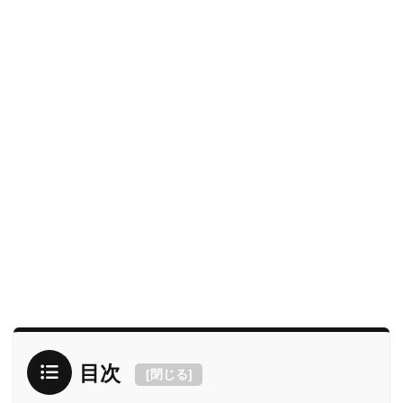
目次
[
閉じる
]