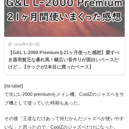
2016年9月17日
【G&L L-2000 Premiumを21ヶ月使った感想】愛すべ
き器用貧乏な暴れ馬！幅広い音作りが面白いベースだ
けど…【サックが2本目に買ったベース】
[/st-label]
で次にL-2000 premiumをメイン機、CoolZのジャズベをサ
ブ機として使っていた時期もあった。
その後「王道なだけあって何だかんだジャズベが使いやす
いな」と思ったので、CoolZのジャズベだけになった。