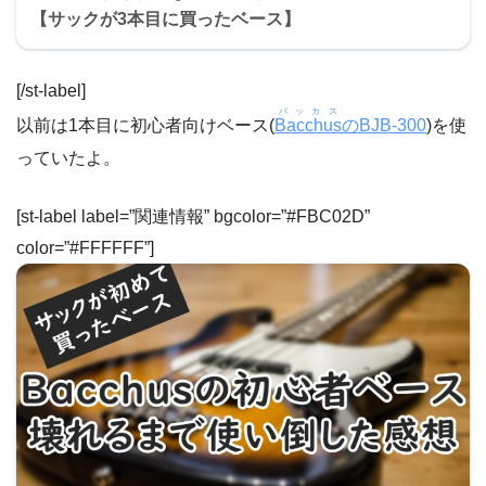
【サックが3本目に買ったベース】
[/st-label]
バッカス
以前は1本目に初心者向けベース(
Bacchus
のBJB-300
)を使
っていたよ。
[st-label label=”関連情報” bgcolor=”#FBC02D”
color=”#FFFFFF”]