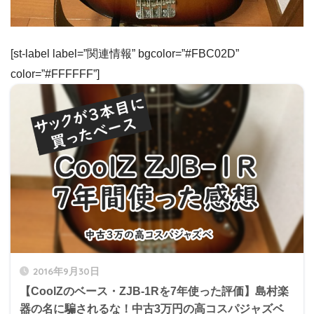
[st-label label=”関連情報” bgcolor=”#FBC02D”
color=”#FFFFFF”]
2016年9月30日
【CoolZのベース・ZJB-1Rを7年使った評価】島村楽
器の名に騙されるな！中古3万円の高コスパジャズベ