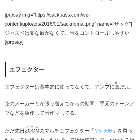
[prpsay img=”https://sackbass.com/wp-
content/uploads/2016/01/sacknomal.png” name=”サック”]
ジャズベは変な癖がなくて、音をコントロールしやすい
[/prpsay]
エフェクター
アン直
エフェクターは基本的に使ってなくて、
アンプに直
だよ。
弦のメーカーとか張り替えてからの期間、手元のトーンノ
ブなどを駆使して音作りしてる。
ズーム
ただ先日
ZOOM
のマルチエフェクター「
MS-60B
」を買っ