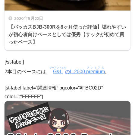
2020年5月22日
【バッカスBJB-300Rを8ヶ月使った評価】壊れやすい
が初心者向けベースとしては優秀【サックが初めて買
ったベース】
[/st-label]
ジーアンドエル
プレミアム
2本目のベースには、
G&L
のL-2000
premium
。
[st-label label=”関連情報” bgcolor=”#FBC02D”
color=”#FFFFFF”]