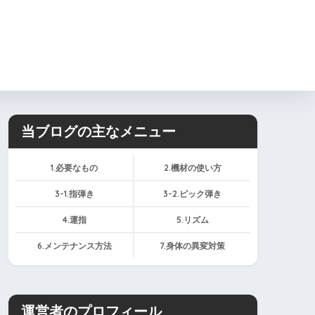
ィール
お問い合わせ
当ブログの主なメニュー
1.必要なもの
2.機材の使い方
3-1.指弾き
3-2.ピック弾き
4.運指
5.リズム
6.メンテナンス方法
7.身体の異変対策
運営者のプロフィール