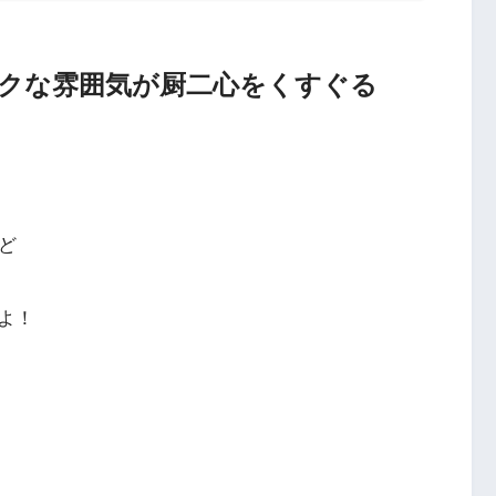
？ダークな雰囲気が厨二心をくすぐる
ど
よ！