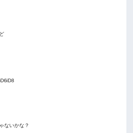
ど
pD6iD8
ゃないかな？