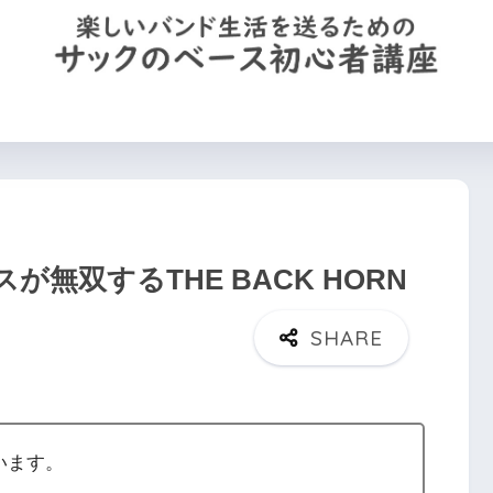
を買う
機材の使い方
運指(左手)のコツ
サックのプロフ
無双するTHE BACK HORN
います。