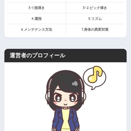
3-1.指弾き
3-2.ピック弾き
4.運指
5.リズム
6.メンテナンス方法
7.身体の異変対策
運営者のプロフィール