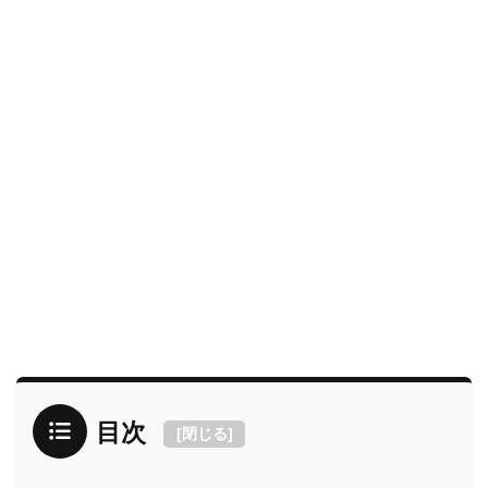
目次
[
閉じる
]