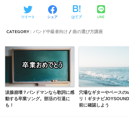
LINE
ツイート
シェア
はてブ
CATEGORY :
バンド中級者向け
曲の選び方講座
涙腺崩壊？バンドマンなら歌詞に感
穴場なギターやベースのt
動する卒業ソング。部活の引退に
リ！ギタナビJOYSOUN
も！
前に確認しよう