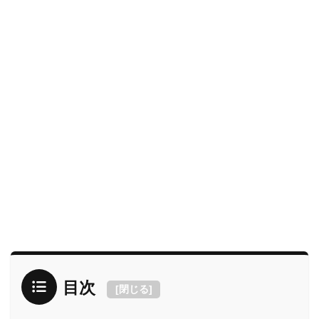
目次
[
閉じる
]