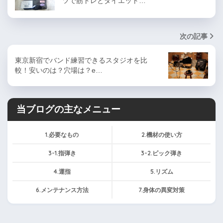
ツで筋トレとダイエット…
次の記事
東京新宿でバンド練習できるスタジオを比
較！安いのは？穴場は？e…
当ブログの主なメニュー
1.必要なもの
2.機材の使い方
3-1.指弾き
3-2.ピック弾き
4.運指
5.リズム
6.メンテナンス方法
7.身体の異変対策