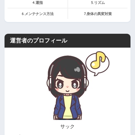
4.運指
5.リズム
6.メンテナンス方法
7.身体の異変対策
運営者のプロフィール
サック