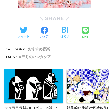
SHARE
LINE
ツイート
シェア
はてブ
CATEGORY :
おすすめ音楽
TAGS :
三月のパンタシア
デュラララ結のEDバンドがすご
効果的な休符が気持ち良い