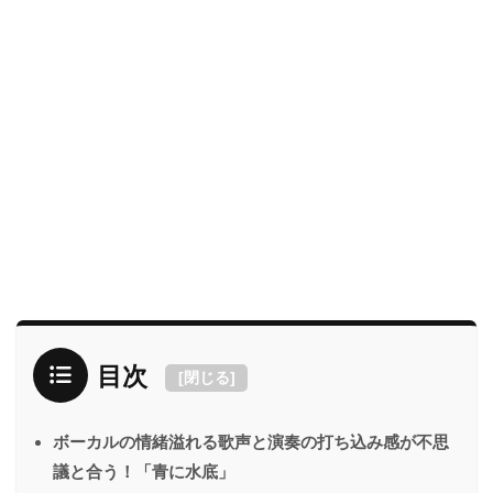
目次
[
閉じる
]
ボーカルの情緒溢れる歌声と演奏の打ち込み感が不思
議と合う！「青に水底」