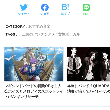
LINE
ツイート
シェア
はてブ
CATEGORY :
おすすめ音楽
TAGS :
三月のパンタシア
女性ボーカル
マギシンドバッドの冒険OPは主人
本当にバンド？QUADRA
公ボイスとメロディのスポットライ
演奏が渋くてハイレベル
ト/ペンギンリサーチ