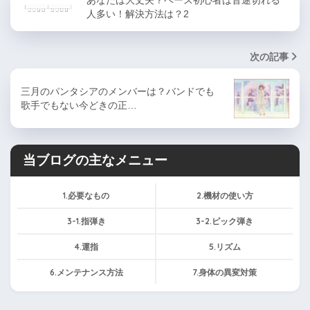
あなたは大丈夫？ベース初心者は音途切れる
人多い！解決方法は？2
次の記事
三月のパンタシアのメンバーは？バンドでも
歌手でもない今どきの正…
当ブログの主なメニュー
1.必要なもの
2.機材の使い方
3-1.指弾き
3-2.ピック弾き
4.運指
5.リズム
6.メンテナンス方法
7.身体の異変対策