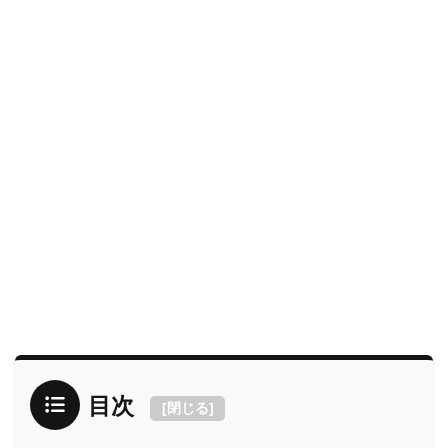
目次
[
閉じる
]