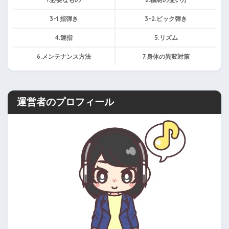
3-1.指弾き
3-2.ピック弾き
4.運指
5.リズム
6.メンテナンス方法
7.身体の異変対策
運営者のプロフィール