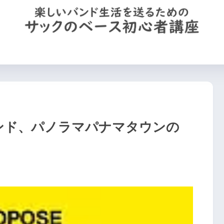
を買う
機材の使い方
運指(左手)のコツ
サックのプロフ
バンド、パノラマパナマタウンの