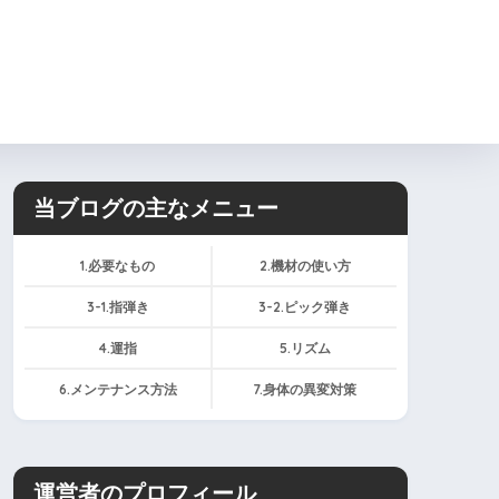
ィール
お問い合わせ
当ブログの主なメニュー
1.必要なもの
2.機材の使い方
3-1.指弾き
3-2.ピック弾き
4.運指
5.リズム
6.メンテナンス方法
7.身体の異変対策
運営者のプロフィール