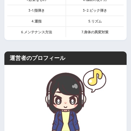
3-1.指弾き
3-2.ピック弾き
4.運指
5.リズム
6.メンテナンス方法
7.身体の異変対策
運営者のプロフィール