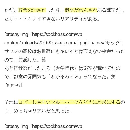
ただ、
校舎の汚さだ
ったり、
機材がわんさか
ある部室だっ
たり・・・キレイすぎないリアリティがある。
[prpsay img=”https://sackbass.com/wp-
content/uploads/2016/01/sacknomal.png” name=”サック”]
サックの高校はお世辞にもキレイとは言えない校舎だった
ので、共感した。笑
あと軽音部だったころ（大学時代）は部室が荒れてたの
で、部室の雰囲気も「わかるわ～ｗ」ってなった。笑
[/prpsay]
それに
コピーしやすいブルーハーツをどうにか形にする
の
も、めっちゃリアルだと思った。
[prpsay img=”https://sackbass.com/wp-