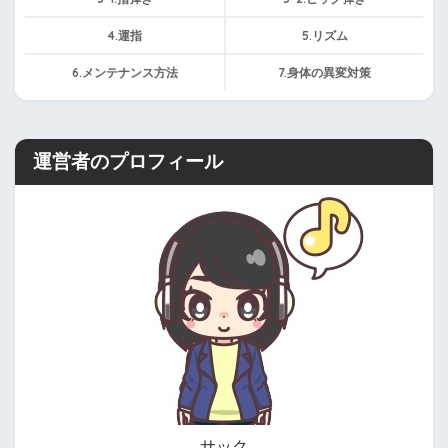
4.運指
5.リズム
6.メンテナンス方法
7.身体の異変対策
運営者のプロフィール
サック