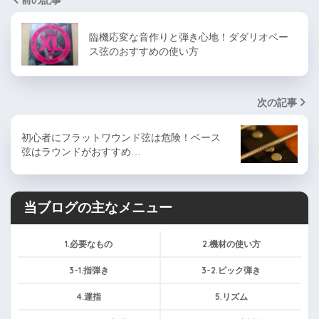
臨機応変な音作りと弾き心地！ダダリオベー
ス弦のおすすめの使い方
次の記事
初心者にフラットワウンド弦は危険！ベース
弦はラウンドがおすすめ…
当ブログの主なメニュー
1.必要なもの
2.機材の使い方
3-1.指弾き
3-2.ピック弾き
4.運指
5.リズム