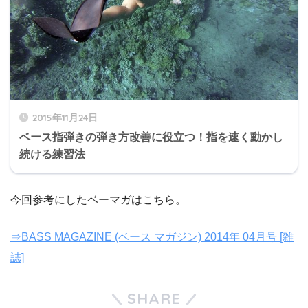
2015年11月24日
ベース指弾きの弾き方改善に役立つ！指を速く動かし
続ける練習法
今回参考にしたベーマガはこちら。
⇒BASS MAGAZINE (ベース マガジン) 2014年 04月号 [雑
誌]
SHARE