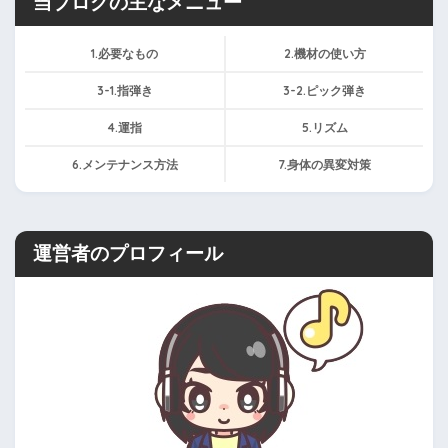
当ブログの主なメニュー
1.必要なもの
2.機材の使い方
3-1.指弾き
3-2.ピック弾き
4.運指
5.リズム
6.メンテナンス方法
7.身体の異変対策
運営者のプロフィール