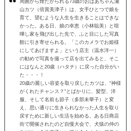
周囲から煙たがられる73歳のおばあちゃん瀬
山カツ（倍賞美津子）は、女手ひとつで娘を
育て、望むような人生を生きることはできな
かった。ある日、娘の幸恵（小林聡美）と喧
嘩し家を飛び出した先で、ふと目にした写真
館に引き寄せられる。「このカメラでお姫様
にしてあげますよ」という店主（温水洋一）
の勧めで写真を撮って店を出てみると、そこ
にはなんと20歳（ハタチ）に戻った自分がい
た・・・！
20歳の麗しい容姿を取り戻したカツは、“神様
がくれたチャンス？”とばかりに、髪型、洋
服、そして名前も節子（多部未華子）と変
え、思い通りに生きられなかった人生を取り
戻すために新しい生活を始める。ある日商店
街で開催されたのど自慢大会で、犬猿の仲の