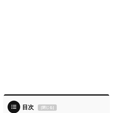
目次
[
閉じる
]