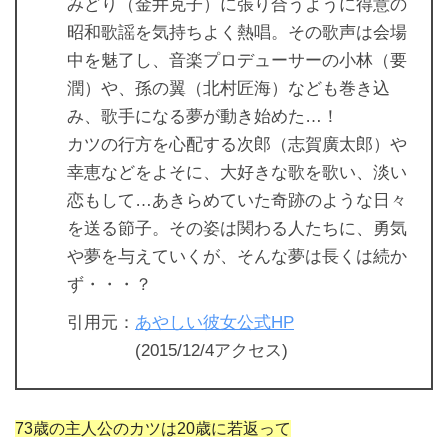
みどり（金井克子）に張り合うように得意の
昭和歌謡を気持ちよく熱唱。その歌声は会場
中を魅了し、音楽プロデューサーの小林（要
潤）や、孫の翼（北村匠海）なども巻き込
み、歌手になる夢が動き始めた…！
カツの行方を心配する次郎（志賀廣太郎）や
幸恵などをよそに、大好きな歌を歌い、淡い
恋もして…あきらめていた奇跡のような日々
を送る節子。その姿は関わる人たちに、勇気
や夢を与えていくが、そんな夢は長くは続か
ず・・・？
引用元：
あやしい彼女公式HP
(2015/12/4アクセス)
73歳の主人公のカツは20歳に若返って