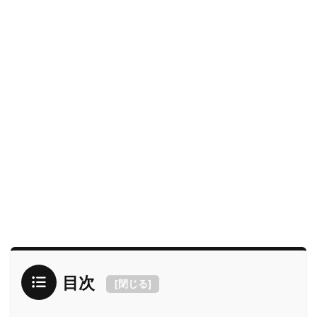
目次
[
閉じる
]