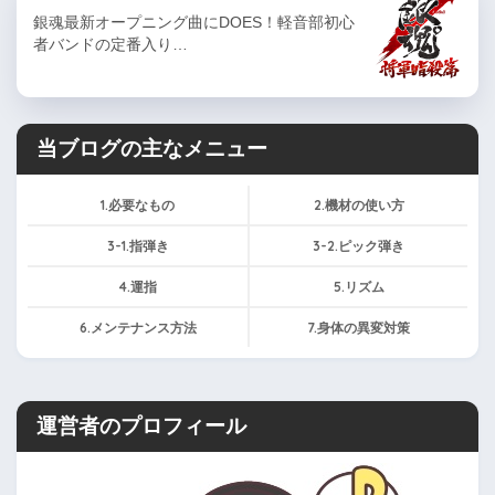
銀魂最新オープニング曲にDOES！軽音部初心
者バンドの定番入り…
当ブログの主なメニュー
1.必要なもの
2.機材の使い方
3-1.指弾き
3-2.ピック弾き
4.運指
5.リズム
6.メンテナンス方法
7.身体の異変対策
運営者のプロフィール