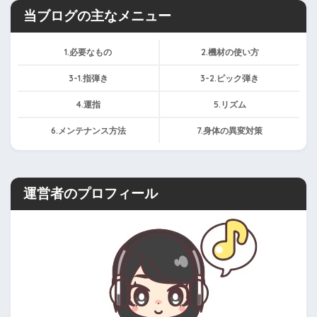
当ブログの主なメニュー
1.必要なもの
2.機材の使い方
3-1.指弾き
3-2.ピック弾き
4.運指
5.リズム
6.メンテナンス方法
7.身体の異変対策
運営者のプロフィール