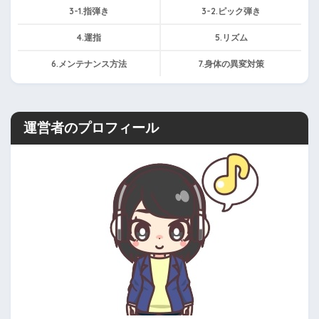
3-1.指弾き
3-2.ピック弾き
4.運指
5.リズム
6.メンテナンス方法
7.身体の異変対策
運営者のプロフィール