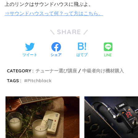
上のリンクはサウンドハウスに飛ぶよ。
⇒サウンドハウスって何？って方はこちら。
SHARE
LINE
ツイート
シェア
はてブ
CATEGORY :
チューナー選び講座
中級者向け機材購入
TAGS :
Pitchblack