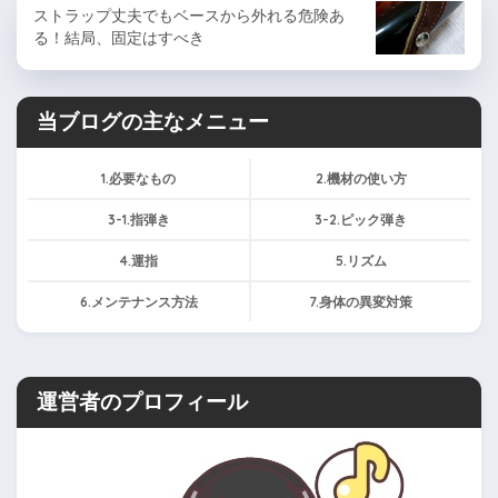
ストラップ丈夫でもベースから外れる危険あ
る！結局、固定はすべき
当ブログの主なメニュー
1.必要なもの
2.機材の使い方
3-1.指弾き
3-2.ピック弾き
4.運指
5.リズム
6.メンテナンス方法
7.身体の異変対策
運営者のプロフィール