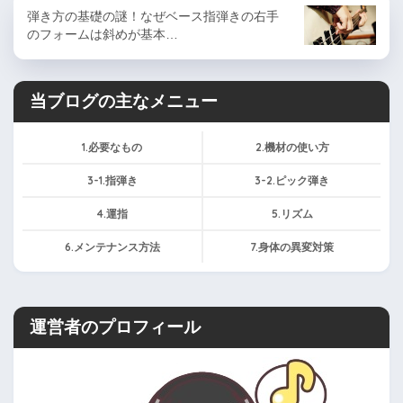
弾き方の基礎の謎！なぜベース指弾きの右手
のフォームは斜めが基本…
当ブログの主なメニュー
1.必要なもの
2.機材の使い方
3-1.指弾き
3-2.ピック弾き
4.運指
5.リズム
6.メンテナンス方法
7.身体の異変対策
運営者のプロフィール