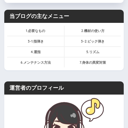
当ブログの主なメニュー
1.必要なもの
2.機材の使い方
3-1.指弾き
3-2.ピック弾き
4.運指
5.リズム
6.メンテナンス方法
7.身体の異変対策
運営者のプロフィール