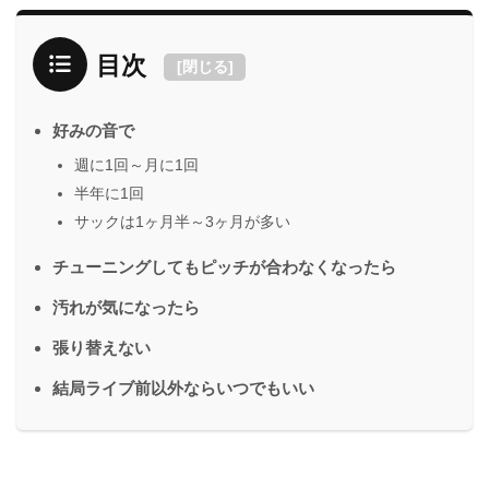
目次
[
閉じる
]
好みの音で
週に1回～月に1回
半年に1回
サックは1ヶ月半～3ヶ月が多い
チューニングしてもピッチが合わなくなったら
汚れが気になったら
張り替えない
結局ライブ前以外ならいつでもいい