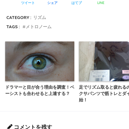
LINE
ツイート
シェア
はてブ
CATEGORY :
リズム
TAGS :
メトロノーム
ドラマーと目が合う理由を調査！ベ
足でリズム取ると疲れる
ーシストも合わせると上達する？
クサパンツで筋トレとダ
始！
コメントを残す