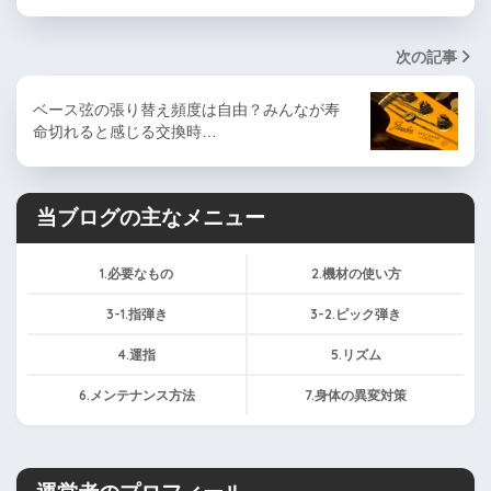
次の記事
ベース弦の張り替え頻度は自由？みんなが寿
命切れると感じる交換時…
当ブログの主なメニュー
1.必要なもの
2.機材の使い方
3-1.指弾き
3-2.ピック弾き
4.運指
5.リズム
6.メンテナンス方法
7.身体の異変対策