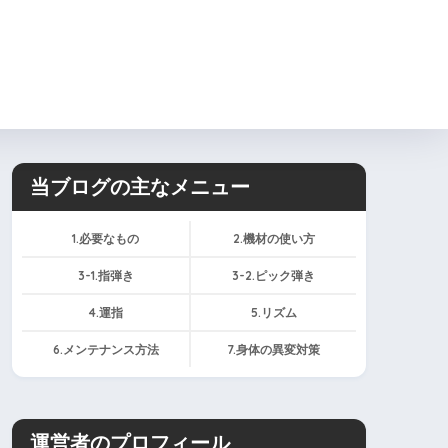
ィール
お問い合わせ
当ブログの主なメニュー
1.必要なもの
2.機材の使い方
3-1.指弾き
3-2.ピック弾き
4.運指
5.リズム
6.メンテナンス方法
7.身体の異変対策
運営者のプロフィール