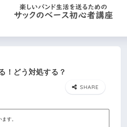
を買う
機材の使い方
運指(左手)のコツ
サックのプロフ
る！どう対処する？
います。