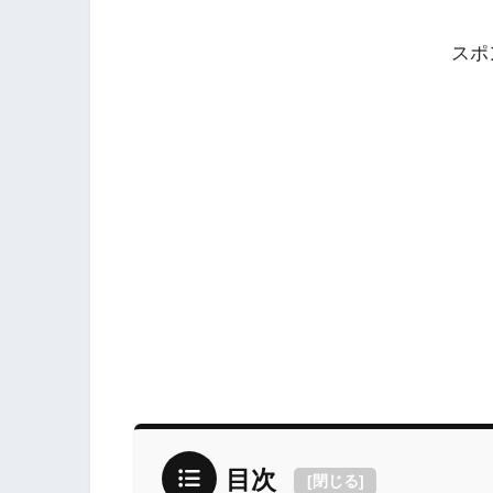
スポ
目次
[
閉じる
]