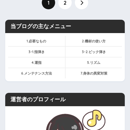
1
2
当ブログの主なメニュー
1.必要なもの
2.機材の使い方
3-1.指弾き
3-2.ピック弾き
4.運指
5.リズム
6.メンテナンス方法
7.身体の異変対策
運営者のプロフィール