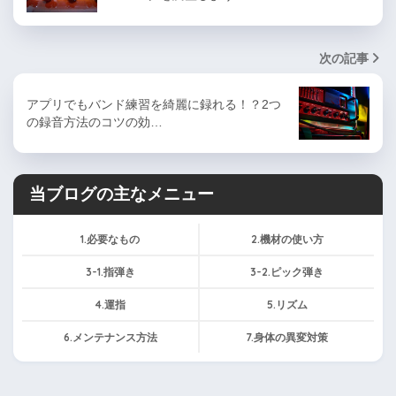
次の記事
アプリでもバンド練習を綺麗に録れる！？2つ
の録音方法のコツの効…
当ブログの主なメニュー
1.必要なもの
2.機材の使い方
3-1.指弾き
3-2.ピック弾き
4.運指
5.リズム
6.メンテナンス方法
7.身体の異変対策